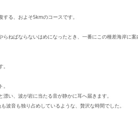
復する、およそ5kmのコースです。
やらねばならないはめになったとき、一番にこの種差海岸に案
す。
ト。
と漂い、波が岩に当たる音が静かに耳へ届きます。
色も波音も独り占めしているような、贅沢な時間でした。