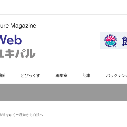
通販
とぴっくす
編集室
記事
バックナン
〜歩道をゆく〜種差から白浜へ