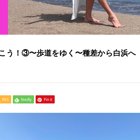
と歩こう！③〜歩道をゆく〜種差から白浜へ
RSS
feedly
Pin it