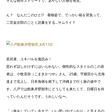
そんな朝市ストリートで、あやしい人物を発見。
ん？ なんだこのひと!? 着物姿で、でっかい箱を背負って、
二宮金次郎のごとく読書をする…サムライ？
若武者、ユキパルを激読み！
思わず話しかけずにはいられない、個性的なスタイルのこの若
者は、小牧克弥（こまきかつや）さん、25歳。宇都宮から北海
道まで北上し、日本海側を南下して沖縄まで行く旅の途中で
す。八戸では館鼻岸壁朝市にどうしても来たくて、日曜日を待
っていたんだそうです。うれしいな〜。
「（旅をしていて）今まで、いい思い出ばっかり」と言えるの