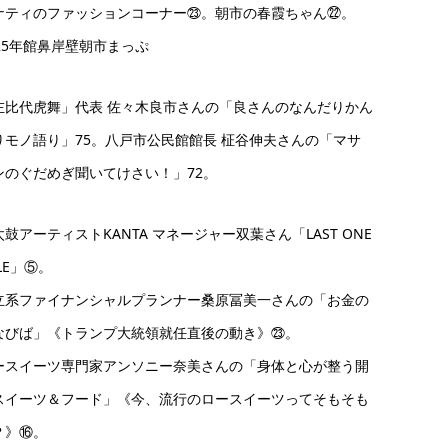
ナティのファッションコーナー㉓。朝市の春霞ちゃん㉒。
025年館鼻岸壁朝市まっぷ
左比代虎舞」代表 佐々木良市さんの「良さんのなんだりかん
りモノ語り」75。八戸市公民館館長 柾谷伸夫さんの「マサ
ンのぐだめぎ聞いてけさい！」72。
鼓アーティストKANTA マネージャー双葉さん「LAST ONE
LE」⑤。
立系ファイナンシャルプランナー桑原冨美一さんの「お金の
なびば」《トランプ大統領就任直後の動き》㉓。
ースイーツ専門家アンソニー奈美さんの「身体と心が整う開
スイーツ＆フード」《今、流行のロースイーツってそもそも
？》⑯。