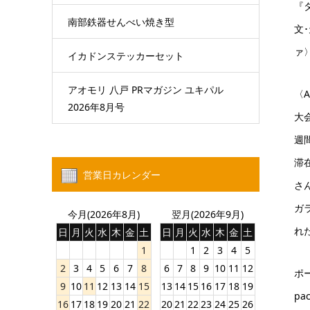
『
南部鉄器せんべい焼き型
文
ァ
イカドンステッカーセット
アオモリ 八戸 PRマガジン ユキパル
〈
2026年8月号
大
週
滞
営業日カレンダー
さ
ガ
今月(2026年8月)
翌月(2026年9月)
れ
日
月
火
水
木
金
土
日
月
火
水
木
金
土
1
1
2
3
4
5
2
3
4
5
6
7
8
6
7
8
9
10
11
12
ポ
9
10
11
12
13
14
15
13
14
15
16
17
18
19
pa
16
17
18
19
20
21
22
20
21
22
23
24
25
26