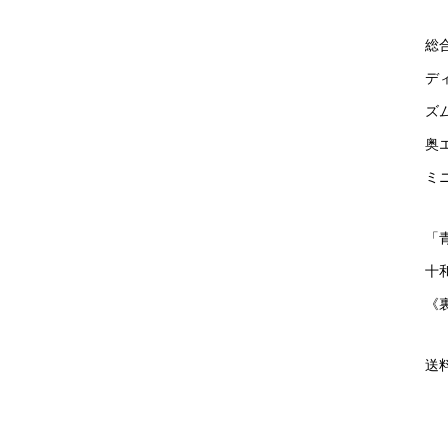
総
デ
ズ
奥
ミ
「
十
《
送