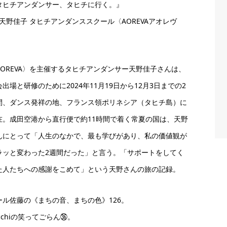
タヒチアンダンサー、タヒチに行く。』
･天野佳子 タヒチアンダンススクール〈AOREVAアオレヴ
〉
AOREVA〉を主催するタヒチアンダンサー天野佳子さんは、
会出場と研修のために2024年11月19日から12月3日までの2
間、ダンス発祥の地、フランス領ポリネシア（タヒチ島）に
在。成田空港から直行便で約11時間で着く常夏の国は、天野
んにとって「人生のなかで、最も学びがあり、私の価値観が
ラッと変わった2週間だった」と言う。「サポートをしてく
た人たちへの感謝をこめて」という天野さんの旅の記録。
ール佐藤の《まちの音、まちの色》126。
cchiの笑ってごらん㊱。