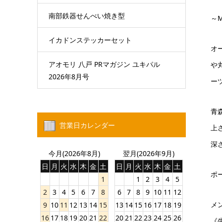
南部鉄器せんべい焼き型
～
イカドンステッカーセット
オ
アオモリ 八戸 PRマガジン ユキパル
や
2026年8月号
ー
青
営業日カレンダー
上
深
今月(2026年8月)
翌月(2026年9月)
日
月
火
水
木
金
土
日
月
火
水
木
金
土
ポ
1
1
2
3
4
5
2
3
4
5
6
7
8
6
7
8
9
10
11
12
メ
9
10
11
12
13
14
15
13
14
15
16
17
18
19
16
17
18
19
20
21
22
20
21
22
23
24
25
26
《