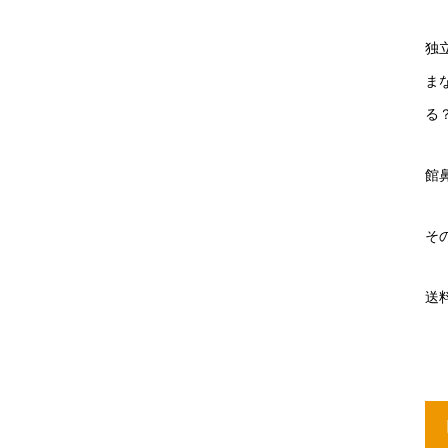
独
ま
る
館
そ
送