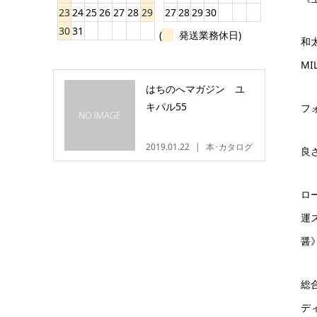
23
24
25
26
27
28
29
27
28
29
30
30
31
(
発送業務休日)
和太
MI
はちのへマガジン ユ
キパル55
フ
2019.01.22
本･カタログ
良
ロ
運
醤
総
デ