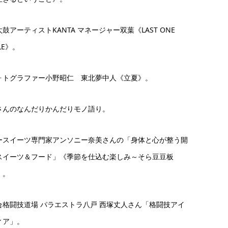
鼓アーティストKANTA マネージャー双葉《LAST ONE
LE》。
ォトグラファー小野昭仁 東北夢中人《立夏》。
さんのなんだりかんだりモノ語り。
ースイーツ専門家アンソニー奈美さんの「身体と心が整う開
スイーツ＆フード」《季節を仕込む楽しみ～そら豆豆板
》。
合格闘技道場 パラエストラ八戸 西塚丈人さん「格闘技アイ
ィア」。