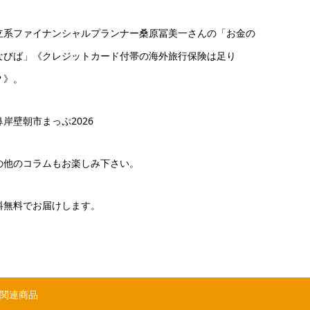
立系ファイナンシャルプランナー桑原冨美一さんの「お金の
なびば」《クレジットカード付帯の海外旅行保険は足り
？》。
鼻岸壁朝市まっぷ2026
の他のコラムもお楽しみ下さい。
料無料でお届けします。
関連商品