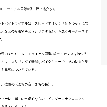
MFJトライアル国際A級 沢上祐介さん
ートバイトライアルは、スピードではなく「足をつかずに岩
丸太などの障害物をどうクリアするか」を競うモータースポ
ツ。
森県内でただ一人、トライアル国際A級ライセンスを持つ沢
さんは、スリリングで華麗なバイクショーで、その魅力と奥
さを観客につたえている。
ール佐藤の《まちの音、まちの色》。
ンソーレ川端、の自伝的なもの メンソーレ★クロニクル
生きるということ》。