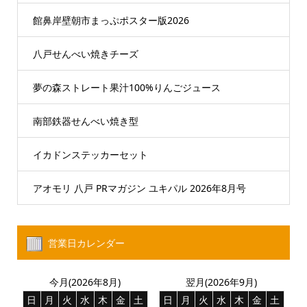
館鼻岸壁朝市まっぷポスター版2026
八戸せんべい焼きチーズ
夢の森ストレート果汁100%りんごジュース
南部鉄器せんべい焼き型
イカドンステッカーセット
アオモリ 八戸 PRマガジン ユキパル 2026年8月号
営業日カレンダー
今月(2026年8月)
翌月(2026年9月)
日
月
火
水
木
金
土
日
月
火
水
木
金
土