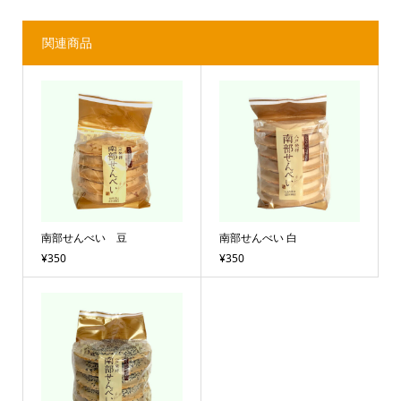
関連商品
南部せんべい 豆
南部せんべい 白
¥350
¥350