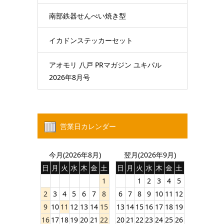
南部鉄器せんべい焼き型
イカドンステッカーセット
アオモリ 八戸 PRマガジン ユキパル
2026年8月号
営業日カレンダー
今月(2026年8月)
翌月(2026年9月)
日
月
火
水
木
金
土
日
月
火
水
木
金
土
1
1
2
3
4
5
2
3
4
5
6
7
8
6
7
8
9
10
11
12
9
10
11
12
13
14
15
13
14
15
16
17
18
19
16
17
18
19
20
21
22
20
21
22
23
24
25
26