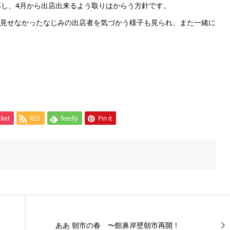
し、4月から出店出来るよう取りはからう方針です。
見せなかったなじみの出店者を気づかう様子も見られ、また一緒に
cket
RSS
feedly
Pin it
ああ 朝市の春 〜館鼻岸壁朝市再開！