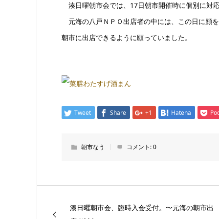
湊日曜朝市会では、17日朝市開催時に個別に対応
元海の八戸ＮＰＯ出店者の中には、この日に顔を
朝市に出店できるように願っていました。
Tweet
Share
+1
Hatena
Po
朝市なう
コメント:
0
湊日曜朝市会、臨時入会受付。〜元海の朝市出