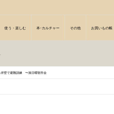
使う・楽しむ
本･カルチャー
その他
お買いもの帳
。
館鼻岸壁で避難訓練 〜湊日曜朝市会