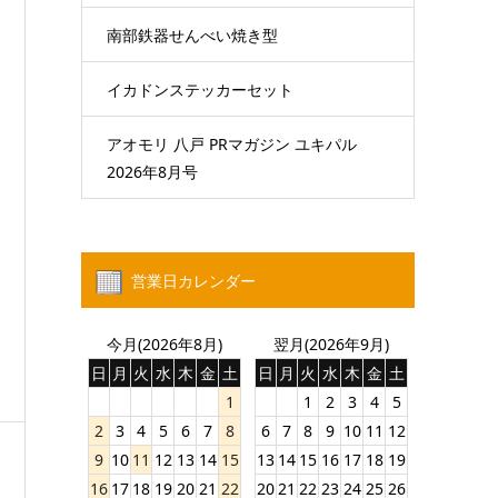
南部鉄器せんべい焼き型
イカドンステッカーセット
アオモリ 八戸 PRマガジン ユキパル
2026年8月号
営業日カレンダー
今月(2026年8月)
翌月(2026年9月)
日
月
火
水
木
金
土
日
月
火
水
木
金
土
1
1
2
3
4
5
2
3
4
5
6
7
8
6
7
8
9
10
11
12
9
10
11
12
13
14
15
13
14
15
16
17
18
19
16
17
18
19
20
21
22
20
21
22
23
24
25
26