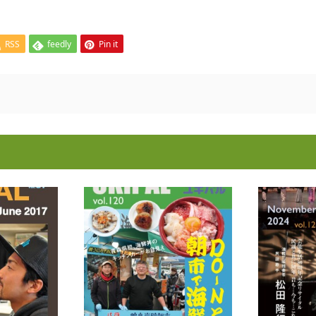
RSS
feedly
Pin it