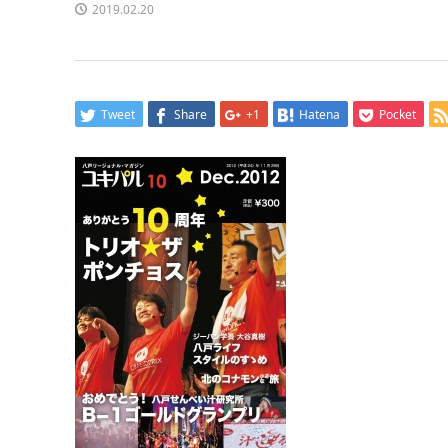
2019.02.20
Tweet
Share
+1
Hatena
Pocket