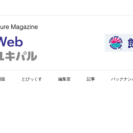
通販
とぴっくす
編集室
記事
バックナン