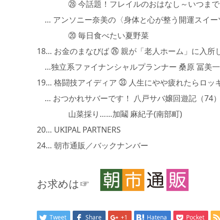
㉘ 今話題！フレイルのおはなし～いつまでも
… アンソニー奈美の〈身体と心が整う開運スイー
⑳ 毎日食べたい夏野菜
18… お金のまなびば ㉖ 親が「老人ホーム」に
…独立系ファイナンシャルプランナー 桑原 冨美一
19… 格闘技アイディア ㉝ 人生にやや疲れたらロ
… おつかれサバーです！ 八戸サバ嬢回遊記（74
山菜採り……加鬮 麻紀子(南部町)
20… UKIPAL PARTNERS
24… 朝市通販／バックナンバー
お求めは☞
Tweet
Share
+1
Hatena
Pocket