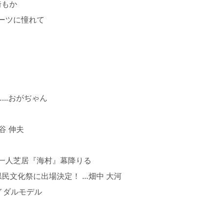
綺もか
ツに憧れて
…おがぢゃん
谷 伸夫
人芝居『海村』幕降りる
民文化祭に出場決定！ …畑中 大河
イダルモデル