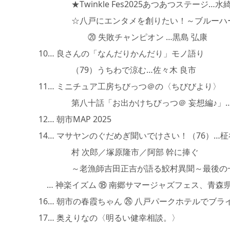
★Twinkle Fes2025あつあつステージ…水
☆八戸にエンタメを創りたい！～ブルーハー
⑳ 失敗チャンピオン …黒島 弘康
10… 良さんの「なんだりかんだり」モノ語り
（79）うちわで涼む…佐々木 良市
11… ミニチュア工房ちびっつ＠の〈ちびびより〉
第八十話「お出かけちびっつ＠ 妄想編♪」…
12… 朝市MAP 2025
14… マサヤンのぐだめぎ聞いでけさい！（76）…柾
村 次郎／塚原隆市／阿部 幹に捧ぐ
～老漁師吉田正吉が語る鮫村異聞～最後の一
… 神楽イズム ⑱ 南郷サマージャズフェス、青森県
16… 朝市の春霞ちゃん ㉖ 八戸パークホテルでブラ
17… 奥えりなの〈明るい健幸相談。〉