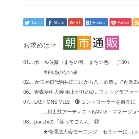
Tweet
Share
+1
Hatena
Pocket
お求めは☞
01… ポール佐藤〈まちの音、まちの色〉（130）
目的地のない旅
02… 近江屋初代駒井庄三郎から八戸酒造まで創業25
06… 青森夢中人⑭ 雨上がりの庭…フォトグラファー
07… LAST ONE MILE ❾ コントローラーを自在に
…和太鼓アーティストKANTA・マネージャー
08… pacchiの「笑ってごらん」㊵
★倫理法人会モーニング セミナーに…pacch