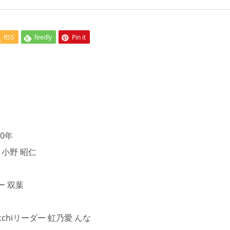
RSS
feedly
Pin it
0年
 小野 昭仁
 双葉
iリーダー 虹乃愛 んな