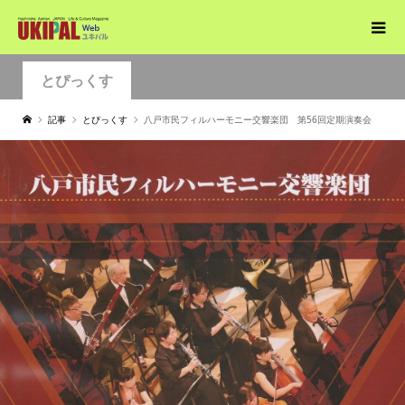
とぴっくす
記事
とぴっくす
八戸市民フィルハーモニー交響楽団 第56回定期演奏会