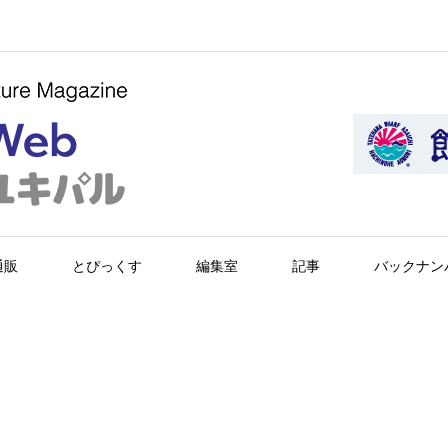
通販
とぴっくす
編集室
記事
バックナン