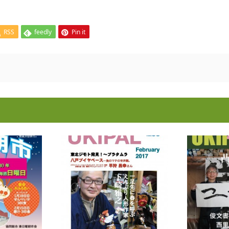
RSS
feedly
Pin it