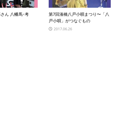
さん 八幡馬･考
第7回湊橋八戸小唄まつり〜「八
戸小唄」がつなぐもの
2017.06.26