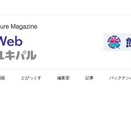
通販
とぴっくす
編集室
記事
バックナン