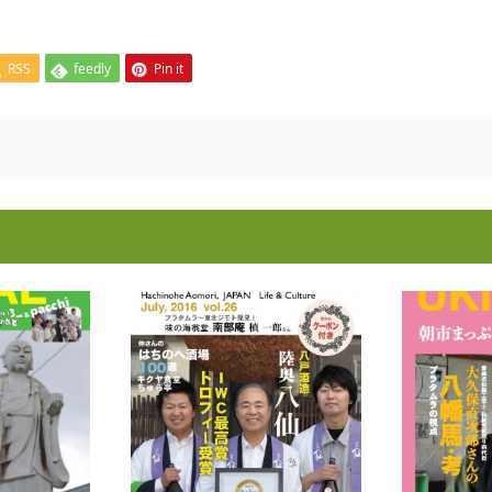
RSS
feedly
Pin it