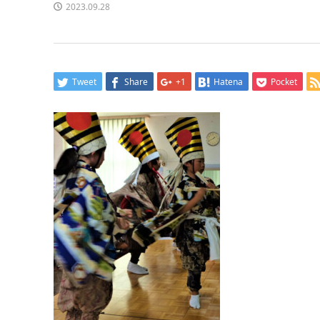
2023.09.28
Tweet
Share
+1
Hatena
Pocket