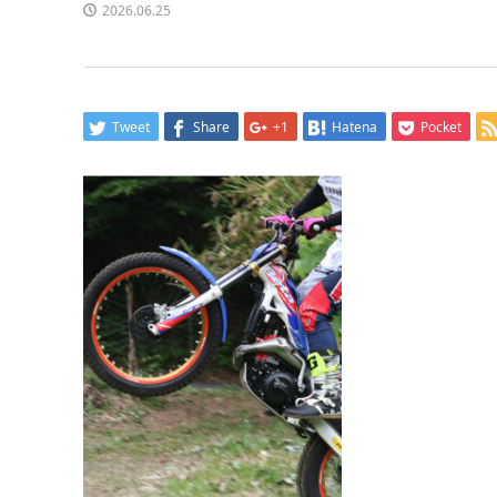
2026.06.25
Tweet
Share
+1
Hatena
Pocket