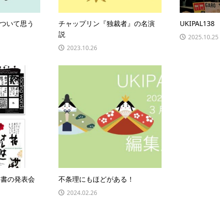
ついて思う
チャップリン『独裁者』の名演
UKIPAL13
説
2025.10.25
2023.10.26
回書の発表会
不条理にもほどがある！
2024.02.26