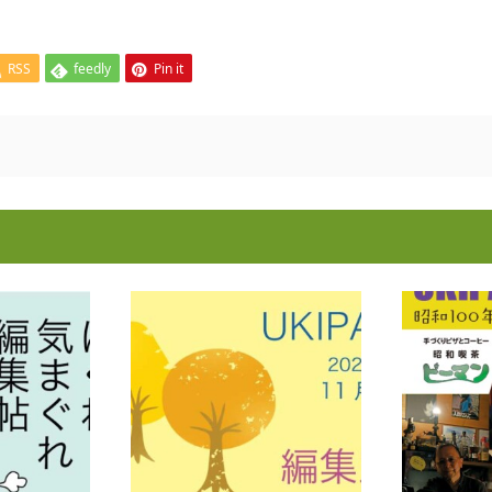
RSS
feedly
Pin it