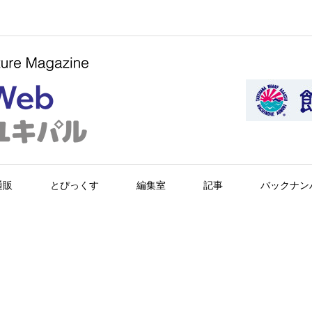
通販
とぴっくす
編集室
記事
バックナン