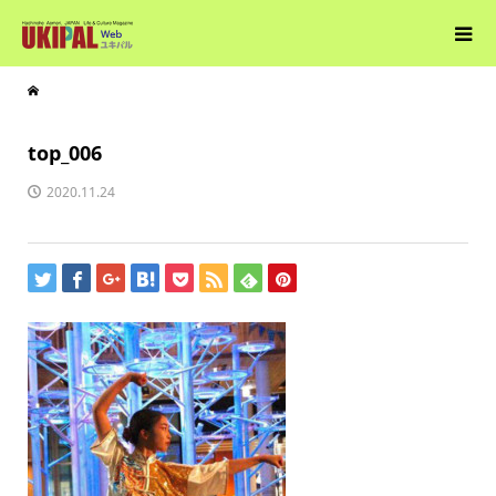
top_006
2020.11.24