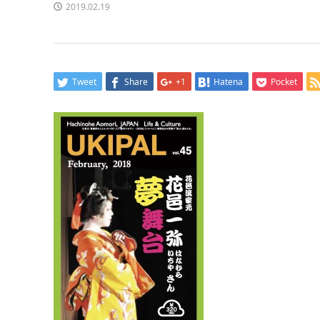
2019.02.19
Tweet
Share
+1
Hatena
Pocket