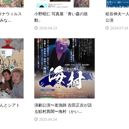
コロナウィルス
小野昭仁 写真展「青い森の鼓
柾谷伸夫一
な...
動」
公演
2026.04.23
2024.07.24
んとシアト
演劇公演〜老漁師 吉田正吉が語
る鮫村異聞〜海村（かい...
2025.04.24