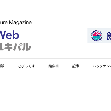
通販
とぴっくす
編集室
記事
バックナン