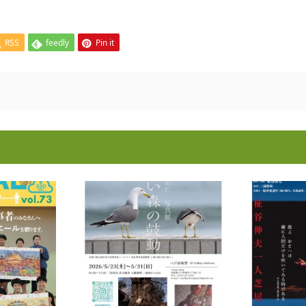
RSS
feedly
Pin it