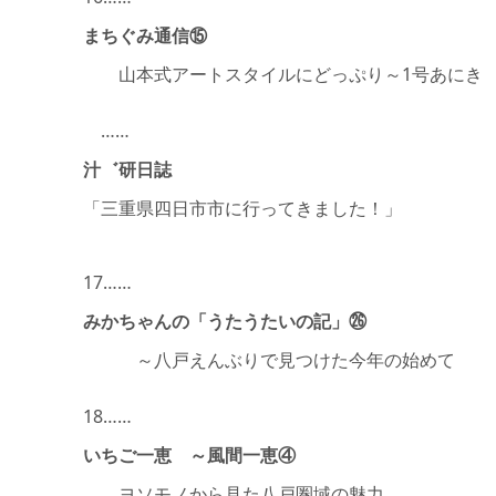
まちぐみ通信⑮
山本式アートスタイルにどっぷり～1号あにき
……
汁゛研日誌
「三重県四日市市に行ってきました！」
17……
みかちゃんの「うたうたいの記」㉖
～八戸えんぶりで見つけた今年の始めて
18……
いちご一恵 ～風間一恵④
ヨソモノから見た八戸圏域の魅力