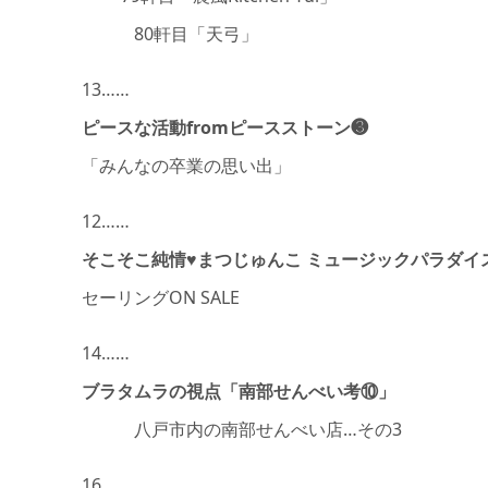
80軒目「天弓」
13……
ピースな活動fromピースストーン❸
「みんなの卒業の思い出」
12……
そこそこ純情♥︎まつじゅんこ ミュージックパラダイ
セーリングON SALE
14……
ブラタムラの視点「南部せんべい考⑩」
八戸市内の南部せんべい店…その3
16……