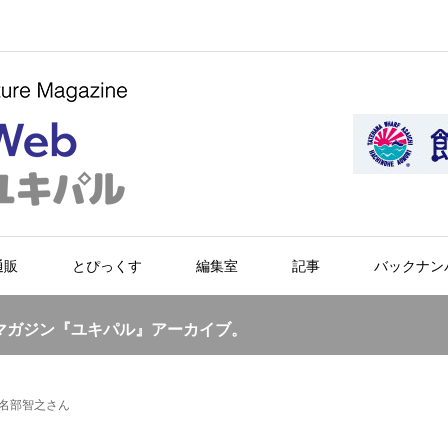
通販
とぴっくす
編集室
記事
バックナン
マガジン『ユキパル』アーカイブ。
田名部智之さん