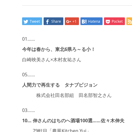
Tweet
Share
+1
Hatena
Pocket
01……
今年は春から、東北6県ろ～る小！
白崎映美さん×木村友祐さん
05……
人間力で再生する タナブビジョン
株式会社田名部組 田名部智之さん
03……
10… 伸さんのはちのへ酒場100選……佐々木伸夫
79軒目「農風Kitchen Yui」