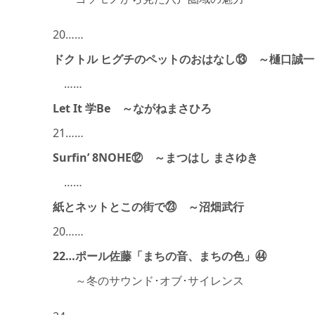
20……
ドクトル ヒグチのペットのおはなし⑬ ～樋口誠一
……
Let It 学Be ～ながねまさひろ
21……
Surfin’ 8NOHE⑫ ～まつはし まさゆき
……
紙とネットとこの街で㉓ ～沼畑武行
20……
22…ポール佐藤「まちの音、まちの色」㊹
～冬のサウンド･オブ･サイレンス