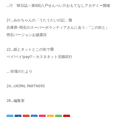
…汁゛研日誌～第8回八戸せんべい汁おもてなしアカデミー開催
21…みかちゃんの「うたうたいの記」㊴
兵庫県･明石のスーパーボランティアさんに会う :『この街と』
明石バージョンお披露目
22…紙とネットとこの街で㊵
ペイ!ペイ!pay!?～カスタネット沼畑武行
… 街場のたより
24…UKIPAL PARTNERS
28…編集室