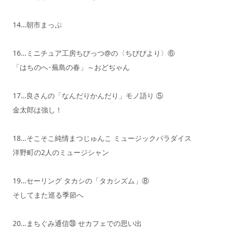
14…朝市まっぷ
16…ミニチュア工房ちびっつ@の〈ちびびより〉⑥
「はちのへ･蕪島の春」～おどぢゃん
17…良さんの「なんだりかんだり」モノ語り ⑤
金太郎は強し！
18…そこそこ純情まつじゅんこ ミュージックパラダイス
洋野町の2人のミュージシャン
19…セーリング タカシの「タカシズム」⑧
そしてまた巡る季節へ
20…まちぐみ通信㉘ せカフェでの思い出