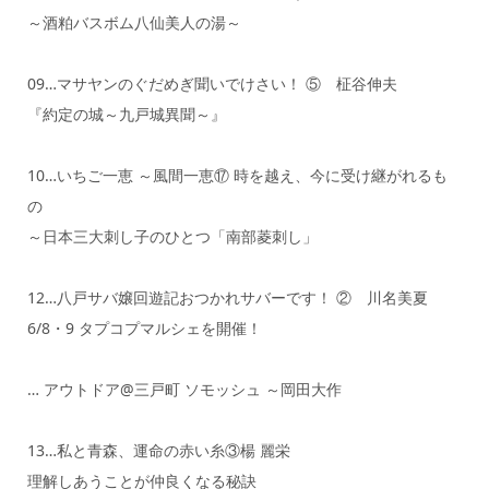
～酒粕バスボム八仙美人の湯～
09…マサヤンのぐだめぎ聞いでけさい！ ⑤ 柾谷伸夫
『約定の城～九戸城異聞～』
10…いちご一恵 ～風間一恵⑰ 時を越え、今に受け継がれるも
の
～日本三大刺し子のひとつ「南部菱刺し」
12…八戸サバ嬢回遊記おつかれサバーです！ ② 川名美夏
6/8・9 タプコプマルシェを開催！
… アウトドア@三戸町 ソモッシュ ～岡田大作
13…私と青森、運命の赤い糸③楊 麗栄
理解しあうことが仲良くなる秘訣