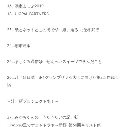
16…朝市まっぷ2019
18…UKIPAL PARTNERS
23…紙とネットとこの街で㊷ 娘、走る～沼畑 武行
24…朝市通販
26…まちぐみ通信㉚ せんべいスイーツで学んだこと
26…汁゛研日誌 B-1グランプリ明石大会に向けた第2回作戦会
議
～汁゛研プロジェクトあ！～
27…みかちゃんの「うたうたいの記」㊶
ロマンの里でナニャドラヤ～新郷･第56回キリスト祭