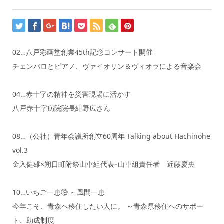
02…八戸彩画堂創業45th記念コンサート開催
チェンバロとピアノ、ヴァイオリン＆ヴィオラによる音楽会
04…赤十字の精神を災害現場に活かす
八戸赤十字病院院長紺野広さん
08…（公社）青年会議所創立60周年 Talking about Hachinohe
vol.3
金入健雄×朔日町附祭山車組代表･山車組責任者 近藤慶央
10…いちご一恵⑲ ～風間一恵
今年こそ、青森へ移住したい人に。 ～青森県移住へのサポー
ト、助成制度