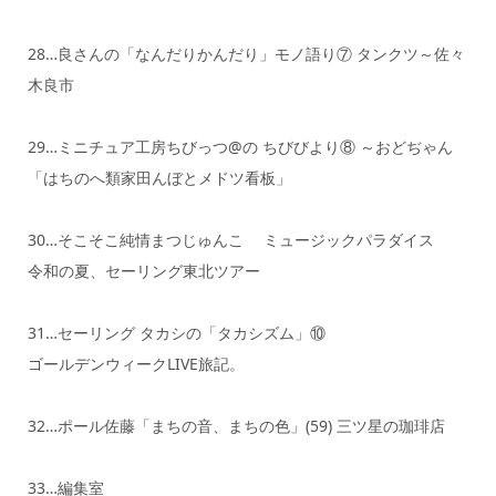
28…良さんの「なんだりかんだり」モノ語り⑦ タンクツ～佐々
木良市
29…ミニチュア工房ちびっつ@の ちびびより⑧ ～おどぢゃん
「はちのへ類家田んぼとメドツ看板」
30…そこそこ純情まつじゅんこ ミュージックパラダイス
令和の夏、セーリング東北ツアー
31…セーリング タカシの「タカシズム」⑩
ゴールデンウィークLIVE旅記。
32…ポール佐藤「まちの音、まちの色」(59) 三ツ星の珈琲店
33…編集室