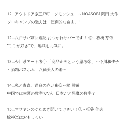
12…アウトドア@三戸町 ソモッシュ ～NOASOBI 岡田 大作
ソロキャンプの魅力は「圧倒的な自由」!
12…八戸サバ嬢回遊記 おつかれサバーです！ ④～板橋 芽依
“ここが好き”で、地域を元気に。
13…今川系アート考⑪ 「商品企画という思考③」～今川和佳子
～酒粕バスボム 八仙美人の湯～
14…私と青森、運命の赤い糸⑤～楊 麗栄
中国では幸運の数字”6”が、日本だと悪魔の数字？
15…マサヤンのぐだめぎ聞いでけさい！⑦～柾谷 伸夫
鮫神楽はおもしろい