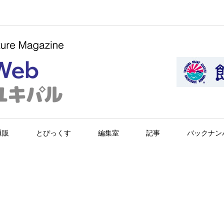
通販
とぴっくす
編集室
記事
バックナン