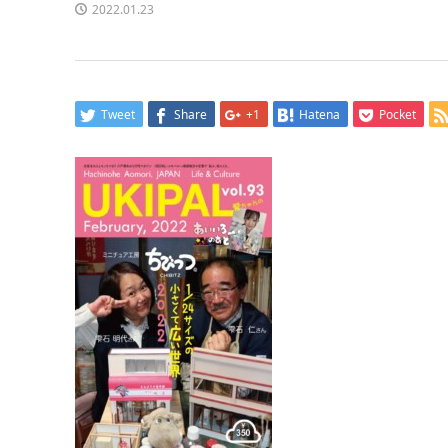
2022.01.23
Tweet
Share
+1
Hatena
Pocket