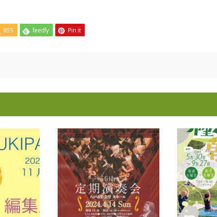
RSS
feedly
Pin it