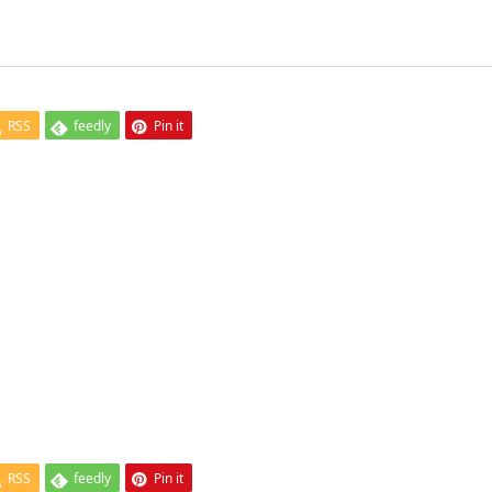
RSS
feedly
Pin it
RSS
feedly
Pin it