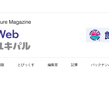
通販
とぴっくす
編集室
記事
バックナン