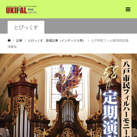
とぴっくす
記事
とぴっくす
,
新着記事（インデックス用）
八戸市民フィル第58回定期
演奏会