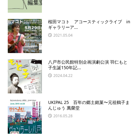
桜田マコト アコースティックライブ in
ギャラリーア...
2021.05.04
八戸市公民館特別企画演劇公演 羽仁もと
子生誕150年記...
2024.04.22
UKIPAL 25 百年の郷土銘菓〜元祖鶴子ま
んじゅう 萬榮堂
2016.05.28