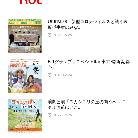
UKIPAL73 新型コロナウィルスと戦う医
療従事者のみな...
2020.05.25
B-1グランプリスペシャルin東京･臨海副都
心
2016.12.24
演劇公演『スカシユリの丘の向うへ～ ユ
タよお前はどこ...
2022.04.25