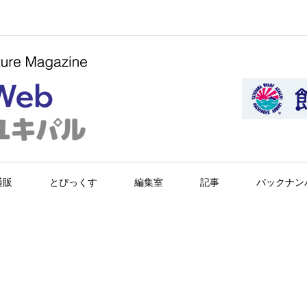
通販
とぴっくす
編集室
記事
バックナン