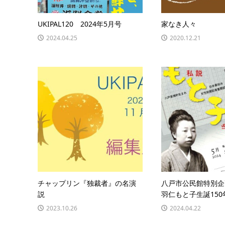
UKIPAL120 2024年5月号
家なき人々
2024.04.25
2020.12.21
チャップリン『独裁者』の名演
八戸市公民館特別企
説
羽仁もと子生誕150年
2023.10.26
2024.04.22