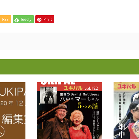
RSS
feedly
Pin it