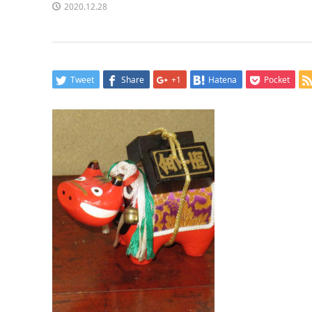
2020.12.28
Tweet
Share
+1
Hatena
Pocket