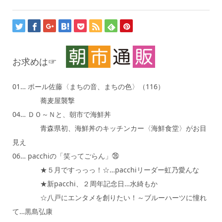
お求めは☞
01… ポール佐藤〈まちの音、まちの色〉（116）
蕎麦屋襲撃
04… ＤＯ～Ｎと、朝市で海鮮丼
青森県初、海鮮丼のキッチンカー〈海鮮食堂〉がお目
見え
06… pacchiの「笑ってごらん」㉖
★５月ですっっっ！☆…pacchiリーダー虹乃愛んな
★新pacchi、２周年記念日…水綺もか
☆八戸にエンタメを創りたい！～ブルーハーツに憧れ
て…黒島弘康