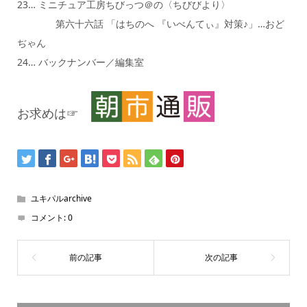
23… ミニチュア工房ちびっつ＠の〈ちびびより〉
第六十六話 「はちのへ 『いべんてぃ』対策♪」…おど
ぢゃん
24… バックナンバー／編集室
お求めは☞
ユキパルarchive
コメント:
0