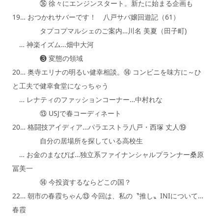
㊱ 徐々にエンジンスタート。新たに始まる企画も
19… おつかれサバーです！ 八戸サバ嬢回遊記（61）
タプコプマルシェのご案内…川名 美夏（田子町)
… 神楽イズム…畑中大河
❸ 変態の領域
20… 奥寺エリナの明るい健幸相談。⑭ コンビニを味方に～ひ
と工夫で健幸食堂になっちゃう
… レナティのファッションコーナー…中村れな
⑬ USJで春コーディネート
20… 格闘技アイディア…パラエストラ八戸・西塚 丈人⑲
自分の居場所を探している高校生
… お金のまなびば…独立系ファイナンシャルプランナー桑原
冨美一
⑭ 今投資するならどこの国？
22… 朝市の春霞ちゃん⑬ 今回は、私の〝推し〟INIについて…
春霞