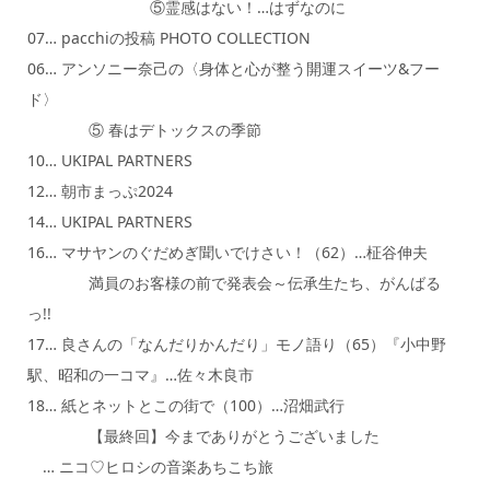
⑤霊感はない！…はずなのに
07… pacchiの投稿 PHOTO COLLECTION
06… アンソニー奈己の〈身体と心が整う開運スイーツ&フー
ド〉
⑤ 春はデトックスの季節
10… UKIPAL PARTNERS
12… 朝市まっぷ2024
14… UKIPAL PARTNERS
16… マサヤンのぐだめぎ聞いでけさい！（62）…柾谷伸夫
満員のお客様の前で発表会～伝承生たち、がんばる
っ!!
17… 良さんの「なんだりかんだり」モノ語り（65）『小中野
駅、昭和の一コマ』…佐々木良市
18… 紙とネットとこの街で（100）…沼畑武行
【最終回】今までありがとうございました
… ニコ♡ヒロシの音楽あちこち旅