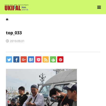
top_033
2019.09.01