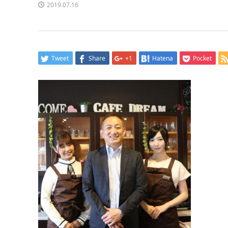
2019.07.16
Tweet
Share
+1
Hatena
Pocket