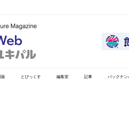
通販
とぴっくす
編集室
記事
バックナン