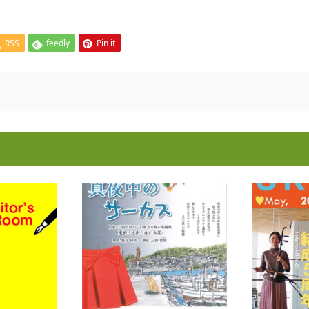
RSS
feedly
Pin it