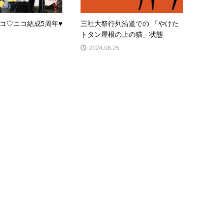
2 ニコ♡ニコ結成5周年♥
三社大祭行列沿道での 「やけた
トタン屋根の上の猫」状態
2024.08.25