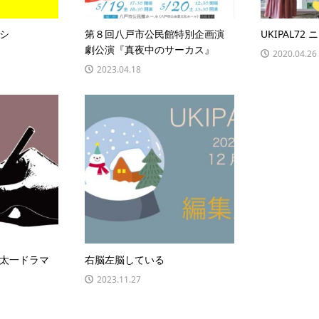
シ
第８回八戸市公民館特別企画演
UKIPAL7
劇公演『真夜中のサーカス』
2020.04.26
2023.04.18
太一ドラマ
右脳左脳している
2023.11.27