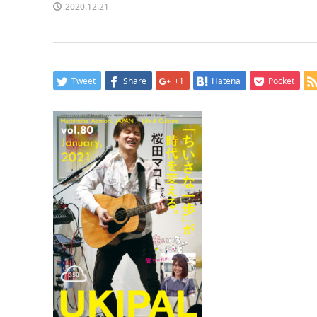
2020.12.21
Tweet
Share
+1
Hatena
Pocket