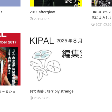
！
2011 afterglow.
UKIPAL85
店によろしく〜
2011.12.15
2021.05.26
ろ～るショ
何て奇妙：terribly strange
2025.07.25