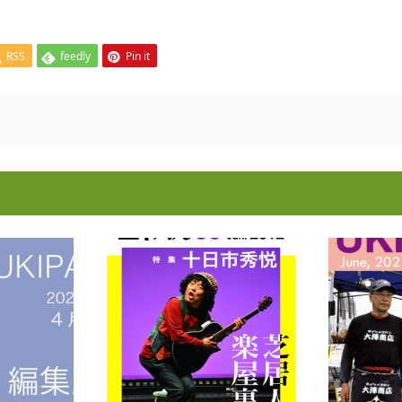
RSS
feedly
Pin it