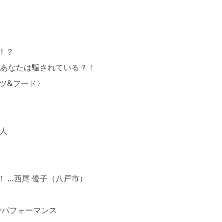
！？
 あなたは騙されている？！
ーツ&フード〉
丈人
）
…西尾 優子（八戸市）
パフォーマンス