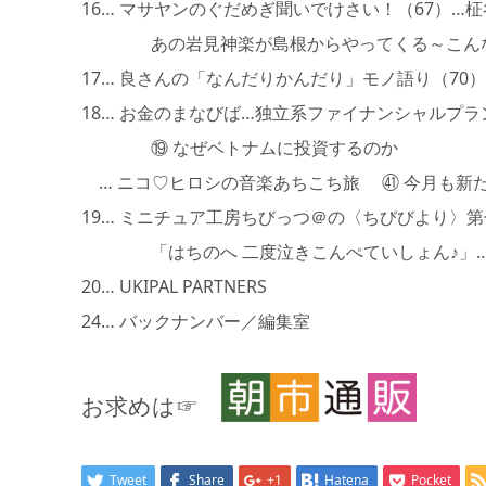
16… マサヤンのぐだめぎ聞いでけさい！（67）…柾
あの岩見神楽が島根からやってくる～こんな神
17… 良さんの「なんだりかんだり」モノ語り（70
18… お金のまなびば…独立系ファイナンシャルプラ
⑲ なぜベトナムに投資するのか
… ニコ♡ヒロシの音楽あちこち旅 ㊶ 今月も新
19… ミニチュア工房ちびっつ＠の〈ちびびより〉
「はちのへ 二度泣きこんぺていしょん♪」…
20… UKIPAL PARTNERS
24… バックナンバー／編集室
お求めは☞
Tweet
Share
+1
Hatena
Pocket