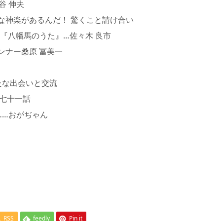
谷 伸夫
楽があるんだ！ 驚くこと請け合い
）『八幡馬のうた』…佐々木 良市
ンナー桑原 冨美一
たな出会いと交流
第七十一話
…おがぢゃん
RSS
feedly
Pin it