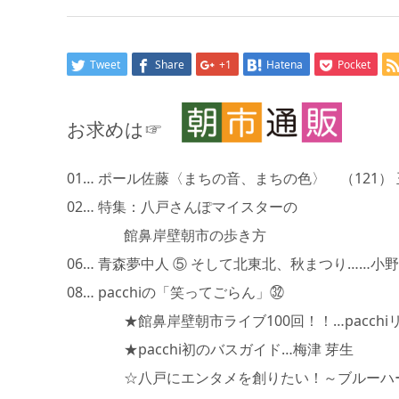
Tweet
Share
+1
Hatena
Pocket
お求めは☞
01… ポール佐藤〈まちの音、まちの色〉 （121）
02… 特集：八戸さんぽマイスターの
館鼻岸壁朝市の歩き方
06… 青森夢中人 ⑤ そして北東北、秋まつり……小野
08… pacchiの「笑ってごらん」㉜
★館鼻岸壁朝市ライブ100回！！…pacchiリ
★pacchi初のバスガイド…梅津 芽生
☆八戸にエンタメを創りたい！～ブルーハーツ