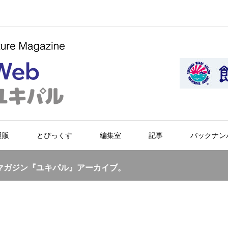
通販
とぴっくす
編集室
記事
バックナン
マガジン『ユキパル』アーカイブ。