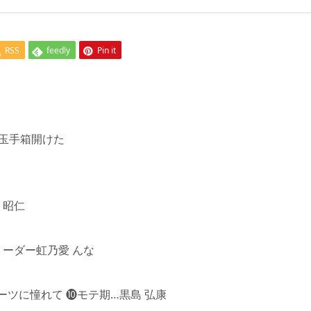
RSS
feedly
Pin it
 玉手箱開けた
 昭仁
ーダー虹乃愛 んな
に憧れて ❿モテ期…黒島 弘康