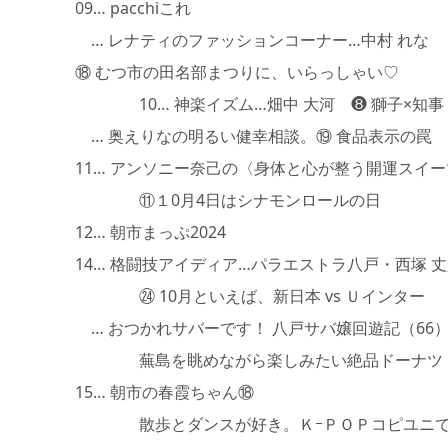
09… pacchiこれ
… レナティのファッションコーナー…中村 れな
⑱ むつ市の田名部まつりに、いらっしゃい♡
10… 神楽イズム…畑中 大河 ❽ 獅子×知事
… 奥えりなの明るい健幸相談。⑲ 食品表示の罠
11… アンソニー奈己の〈身体と心が整う開運スイ
⑪１0月4日はシナモンロールの日
12… 朝市まっぷ2024
14… 格闘技アイディア…パラエストラ八戸・西塚 
㉔ 10月といえば、新日本 vs Ｕインター
… おつかれサバーです！ 八戸サバ嬢回遊記（66
蕪島を眺めながら楽しみたい絶品ドーナツ！ 
15… 朝市の春霞ちゃん⑱
散歩とダンスが好き。ＫｰＰＯＰコピユニで