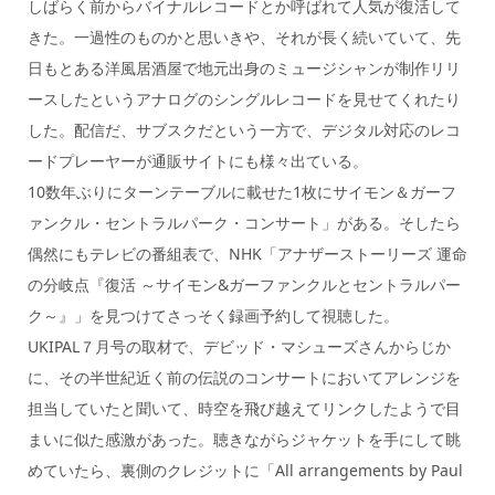
しばらく前からバイナルレコードとか呼ばれて人気が復活して
きた。一過性のものかと思いきや、それが長く続いていて、先
日もとある洋風居酒屋で地元出身のミュージシャンが制作リリ
ースしたというアナログのシングルレコードを見せてくれたり
した。配信だ、サブスクだという一方で、デジタル対応のレコ
ードプレーヤーが通販サイトにも様々出ている。
10数年ぶりにターンテーブルに載せた1枚にサイモン＆ガーフ
ァンクル・セントラルパーク・コンサート」がある。そしたら
偶然にもテレビの番組表で、NHK「アナザーストーリーズ 運命
の分岐点『復活 ～サイモン&ガーファンクルとセントラルパー
ク～』」を見つけてさっそく録画予約して視聴した。
UKIPAL７月号の取材で、デビッド・マシューズさんからじか
に、その半世紀近く前の伝説のコンサートにおいてアレンジを
担当していたと聞いて、時空を飛び越えてリンクしたようで目
まいに似た感激があった。聴きながらジャケットを手にして眺
めていたら、裏側のクレジットに「All arrangements by Paul