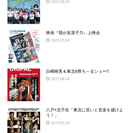
2022.09.25
映画『我が友原子力』上映会
2023.05.24
白崎映美＆東北6県ろ～るショー!!
2017.08.24
八戸×北千住「東北に笑いと音楽を届けよ
う！」
2013.05.29