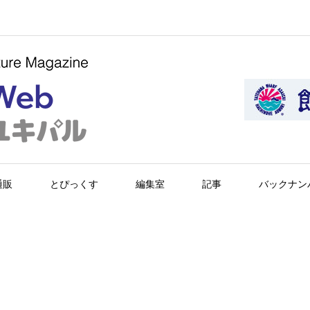
通販
とぴっくす
編集室
記事
バックナン