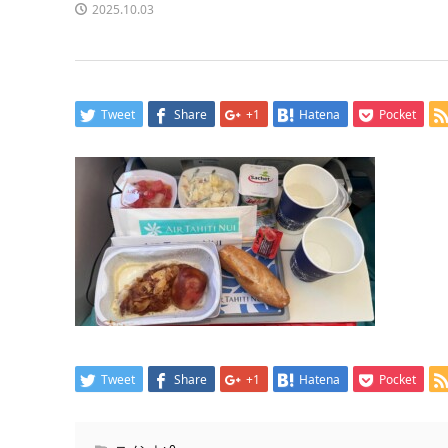
2025.10.03
Tweet
Share
+1
Hatena
Pocket
Tweet
Share
+1
Hatena
Pocket