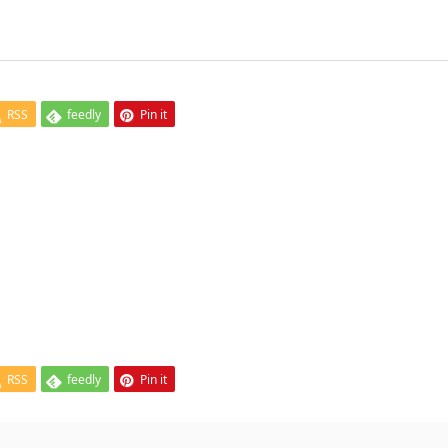
RSS
feedly
Pin it
RSS
feedly
Pin it