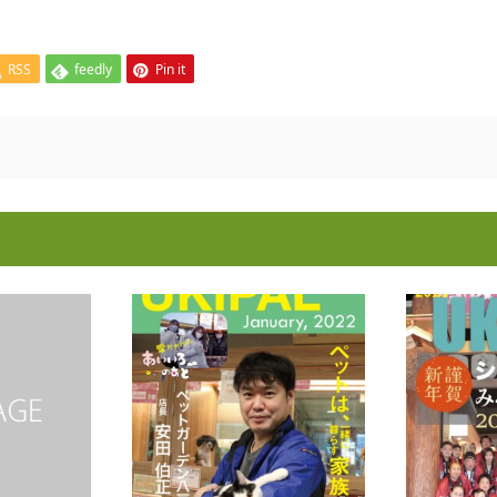
RSS
feedly
Pin it