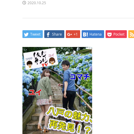
2020.10.25
Tweet
Share
+1
Hatena
Pocket