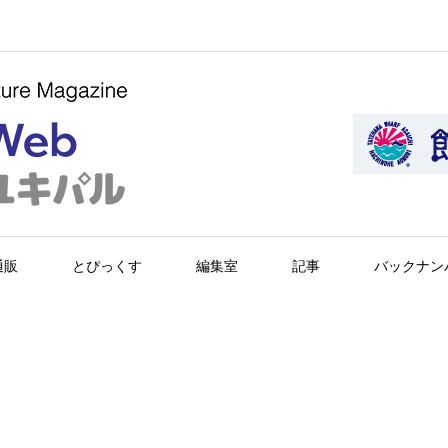
通販
とぴっくす
編集室
記事
バックナン