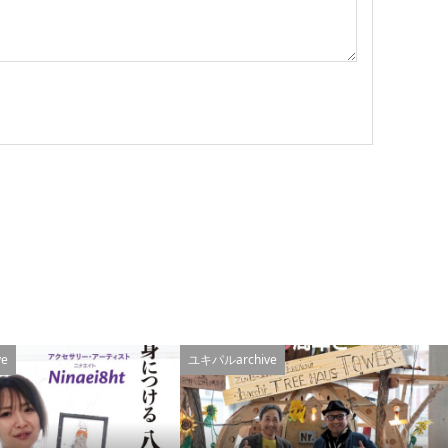
e
ユキパルarchive