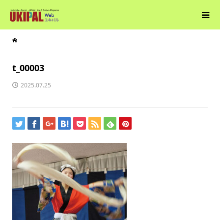
t_00003
2025.07.25