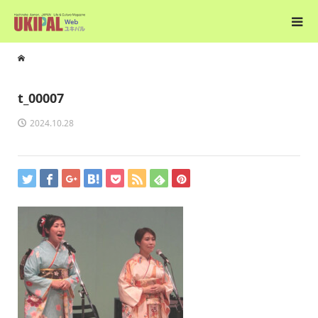
t_00007
2024.10.28