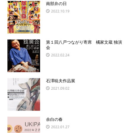
南部弁の日
2022.10.19
第１回八戸つながり寄席 橘家文蔵 独演
会
2022.02.24
石澤暁夫作品展
2021.09.02
余白の春
2022.01.27