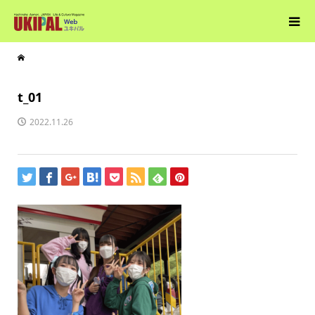
t_01
2022.11.26