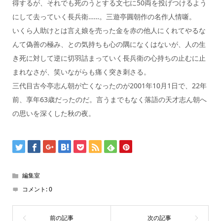
得するが、それでも死のうとする文七に50両を投げつけるよう
にして去っていく長兵衛……。三遊亭圓朝作の名作人情噺。
いくら人助けとは言え娘を売った金を赤の他人にくれてやるな
んて偽善の極み、との気持ちも心の隅になくはないが、人の生
き死に対して逆に切羽詰まっていく長兵衛の心持ちの止むに止
まれなさが、笑いながらも痛く突き刺さる。
三代目古今亭志ん朝が亡くなったのが2001年10月1日で、22年
前、享年63歳だったのだ。言うまでもなく落語の天才志ん朝へ
の思いを深くした秋の夜。
編集室
コメント:
0