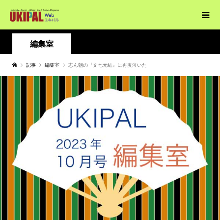
編集室
記事
編集室
志ん朝の『文七元結』に再度泣いた