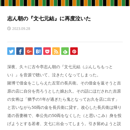
志ん朝の『文七元結』に再度泣いた
2023.09.28
深夜、久々に古今亭志ん朝の『文七元結（ぶんしちもっと
い）』を音源で聴いて、泣きたくなってしまった。
賭博で借金をこしらえた左官の長兵衛。その借金を返そうと吉
原の店に自分を売ろうとした娘お久。その話にほだされた吉原
の女将は「猶予の1年が過ぎたら鬼となってお久を店に出す」
と言いながら50両の金を長兵衛に貸す。改心した長兵衛は帰り
道の吾妻橋で、奉公先の50両をなくした（と思いこみ）身を投
げようとする若者、文七に出会ってしまう。引き留めようと説