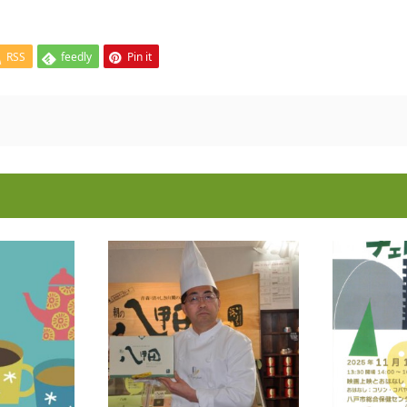
RSS
feedly
Pin it