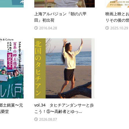
上海アルパジョン『朝の八甲
映画上映と
田』初出荷
リその後の
2016.04.28
2025.10.29
年の郷土銘菓〜元
vol.34 タヒチアンダンサーと歩
萬榮堂
こう！⑤〜高齢者とゆっ...
2026.08.07