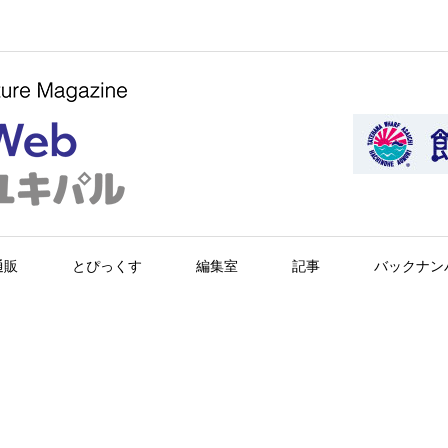
通販
とぴっくす
編集室
記事
バックナン