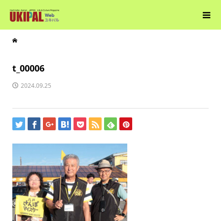
t_00006
2024.09.25