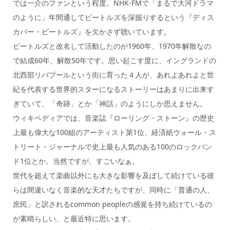
では一介のファンという程度。NHK-FMで「まるで大河ドラマ
のように」年間通してビートルズを深掘りするという『ディス
カバー・ビートルズ』を欠かさず聴いています。
ビートルズと改名して活動したのが1960年、1970年解散なの
で結成60年、解散50年です。思い起こす度に、イングランドの
北西部リバプールという街に育った４人が、あれよあれよと世
紀を代表する世界的スターになるストーリーはあまりに出来す
ぎていて、「奇跡」とか「神話」のようにしか思えません。
ウィキペディアでは、音楽誌『ローリング・ストーン』の歴史
上最も偉大な100組のアーティスト第1位、経済紙ウォール・ス
トリート・ジャーナルで史上最も人気のある100のロックバン
ド1位とか。当然ですが、すごいなぁ。
世代を超えて楽曲以外にも大きな影響を及ぼして続けている彼
らは間違いなく音楽的な天才たちですが、同時に「普通の人、
庶民」と訳されるcommon peopleの感覚を持ち続けているの
が素晴らしい、と最近特に思います。