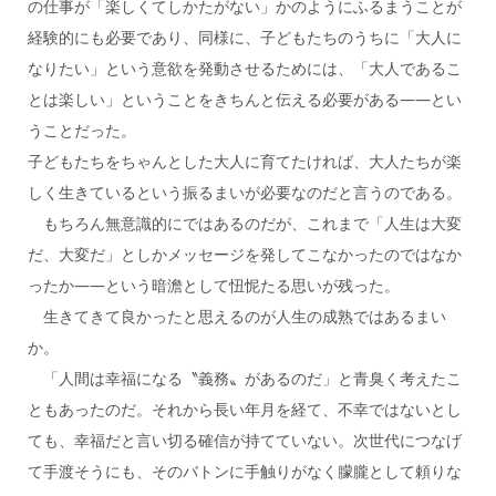
の仕事が「楽しくてしかたがない」かのようにふるまうことが
経験的にも必要であり、同様に、子どもたちのうちに「大人に
なりたい」という意欲を発動させるためには、「大人であるこ
とは楽しい」ということをきちんと伝える必要がある――とい
うことだった。
子どもたちをちゃんとした大人に育てたければ、大人たちが楽
しく生きているという振るまいが必要なのだと言うのである。
もちろん無意識的にではあるのだが、これまで「人生は大変
だ、大変だ」としかメッセージを発してこなかったのではなか
ったか――という暗澹として忸怩たる思いが残った。
生きてきて良かったと思えるのが人生の成熟ではあるまい
か。
「人間は幸福になる〝義務〟があるのだ」と青臭く考えたこ
ともあったのだ。それから長い年月を経て、不幸ではないとし
ても、幸福だと言い切る確信が持てていない。次世代につなげ
て手渡そうにも、そのバトンに手触りがなく朦朧として頼りな