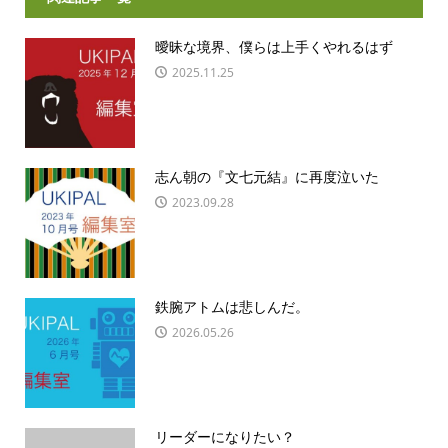
曖昧な境界、僕らは上手くやれるはず
2025.11.25
志ん朝の『文七元結』に再度泣いた
2023.09.28
鉄腕アトムは悲しんだ。
2026.05.26
リーダーになりたい？