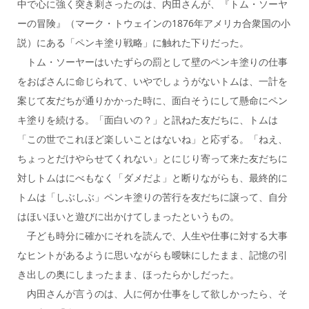
中で心に強く突き刺さったのは、内田さんが、『トム・ソーヤ
ーの冒険』（マーク・トウェインの1876年アメリカ合衆国の小
説）にある「ペンキ塗り戦略」に触れた下りだった。
トム・ソーヤーはいたずらの罰として壁のペンキ塗りの仕事
をおばさんに命じられて、いやでしょうがないトムは、一計を
案じて友だちが通りかかった時に、面白そうにして懸命にペン
キ塗りを続ける。「面白いの？」と訊ねた友だちに、トムは
「この世でこれほど楽しいことはないね」と応ずる。「ねえ、
ちょっとだけやらせてくれない」とにじり寄って来た友だちに
対しトムはにべもなく「ダメだよ」と断りながらも、最終的に
トムは「しぶしぶ」ペンキ塗りの苦行を友だちに譲って、自分
はほいほいと遊びに出かけてしまったというもの。
子ども時分に確かにそれを読んで、人生や仕事に対する大事
なヒントがあるように思いながらも曖昧にしたまま、記憶の引
き出しの奥にしまったまま、ほったらかしだった。
内田さんが言うのは、人に何か仕事をして欲しかったら、そ